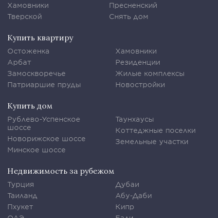
Хамовники
Пресненский
Тверской
Снять дом
Купить квартиру
Остоженка
Хамовники
Арбат
Резиденции
Замоскворечье
Жилые комплексы
Патриаршие пруды
Новостройки
Купить дом
Рублево-Успенское
Таунхаусы
шоссе
Коттеджные поселки
Новорижское шоссе
Земельные участки
Минское шоссе
Недвижимость за рубежом
Турция
Дубаи
Таиланд
Абу-Даби
Пхукет
Кипр
ОАЭ
Бали