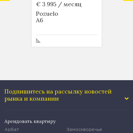
€ 3 995 / месяц
€ 2 5
Pozuelo
Vigo
A6
Galici
Подпишитесь на рассылку
новостей
рынка и компании
Арендовать квартиру
Арбат
Замоскворечье