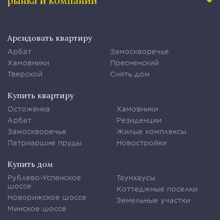
рынка и компании
Арендовать квартиру
Арбат
Замоскворечье
Хамовники
Пресненский
Тверской
Снять дом
Купить квартиру
Остоженка
Хамовники
Арбат
Резиденции
Замоскворечье
Жилые комплексы
Патриаршие пруды
Новостройки
Купить дом
Рублево-Успенское
Таунхаусы
шоссе
Коттеджные поселки
Новорижское шоссе
Земельные участки
Минское шоссе