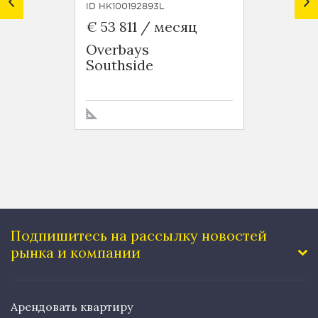
ID HK100192893L
ID HK10
€ 53 811 / месяц
€ 6 5
Overbays
Green
Southside
Tai H
Подпишитесь на рассылку
новостей
рынка и компании
Арендовать квартиру