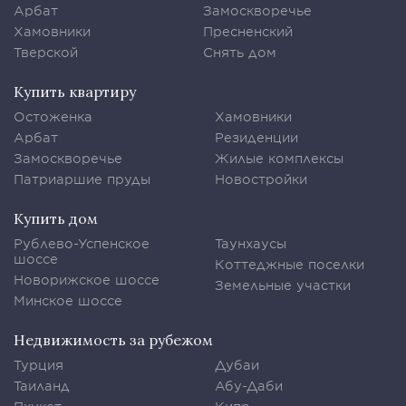
Арбат
Замоскворечье
Хамовники
Пресненский
Тверской
Снять дом
Купить квартиру
Остоженка
Хамовники
Арбат
Резиденции
Замоскворечье
Жилые комплексы
Патриаршие пруды
Новостройки
Купить дом
Рублево-Успенское
Таунхаусы
шоссе
Коттеджные поселки
Новорижское шоссе
Земельные участки
Минское шоссе
Недвижимость за рубежом
Турция
Дубаи
Таиланд
Абу-Даби