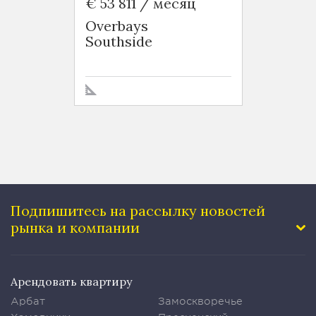
€ 53 811 / месяц
€ 6 5
Overbays
Green
Southside
Tai H
Подпишитесь на рассылку
новостей
рынка и компании
Арендовать квартиру
Арбат
Замоскворечье