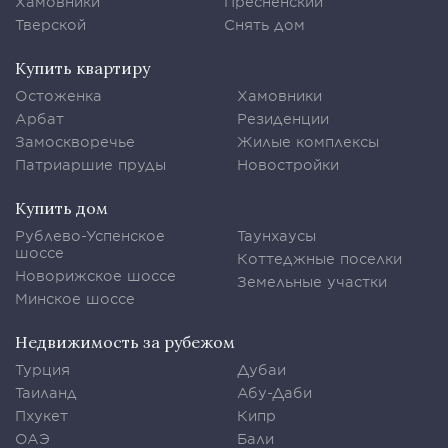
Хамовники
Пресненский
Тверской
Снять дом
Купить квартиру
Остоженка
Хамовники
Арбат
Резиденции
Замоскворечье
Жилые комплексы
Патриаршие пруды
Новостройки
Купить дом
Рублево-Успенское
Таунхаусы
шоссе
Коттеджные поселки
Новорижское шоссе
Земельные участки
Минское шоссе
Недвижимость за рубежом
Турция
Дубаи
Таиланд
Абу-Даби
Пхукет
Кипр
ОАЭ
Бали