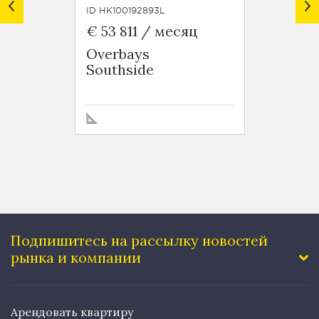
ID HK100192893L
ID HK10
€ 53 811 / месяц
€ 6 5
Overbays
Green
Southside
Tai H
Подпишитесь на рассылку
новостей
рынка и компании
Арендовать квартиру