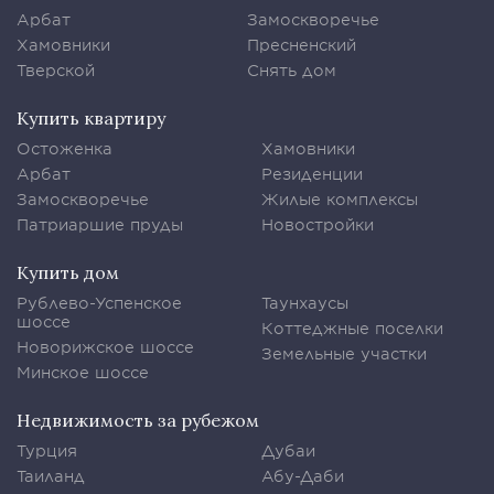
Арбат
Замоскворечье
Хамовники
Пресненский
Тверской
Снять дом
Купить квартиру
Остоженка
Хамовники
Арбат
Резиденции
Замоскворечье
Жилые комплексы
Патриаршие пруды
Новостройки
Купить дом
Рублево-Успенское
Таунхаусы
шоссе
Коттеджные поселки
Новорижское шоссе
Земельные участки
Минское шоссе
Недвижимость за рубежом
Турция
Дубаи
Таиланд
Абу-Даби