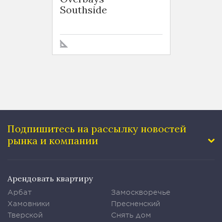
Southside
Tai H
Подпишитесь на рассылку
новостей
рынка и компании
Арендовать квартиру
Арбат
Замоскворечье
Хамовники
Пресненский
Тверской
Снять дом