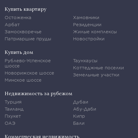
Купить квартиру
Остоженка
Хамовники
Арбат
Резиденции
Замоскворечье
Жилые комплексы
Патриаршие пруды
Новостройки
Купить дом
Рублево-Успенское
Таунхаусы
шоссе
Коттеджные поселки
Новорижское шоссе
Земельные участки
Минское шоссе
Недвижимость за рубежом
Турция
Дубаи
Таиланд
Абу-Даби
Пхукет
Кипр
ОАЭ
Бали
Коммерческая недвижимость