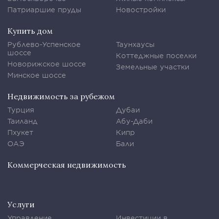
Патриаршие пруды
Новостройки
Купить дом
Рублево-Успенское
Таунхаусы
шоссе
Коттеджные поселки
Новорижское шоссе
Земельные участки
Минское шоссе
Недвижимость за рубежом
Турция
Дубаи
Таиланд
Абу-Даби
Пхукет
Кипр
ОАЭ
Бали
Коммерческая недвижимость
Услуги
Управление
Инвестиции в