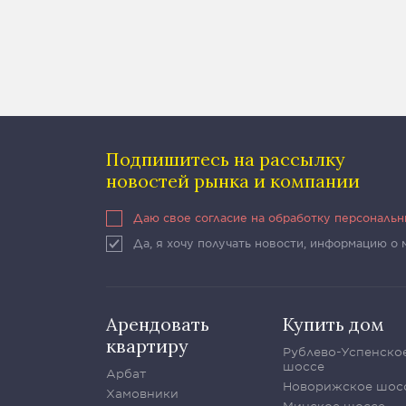
Подпишитесь на рассылку
новостей рынка и компании
Даю свое согласие на обработку персональ
Да, я хочу получать новости, информацию о
Арендовать
Купить дом
квартиру
Рублево-Успенско
шоссе
Арбат
Новорижское шос
Хамовники