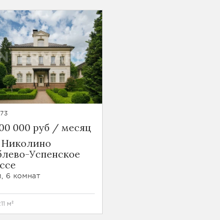
173
500 000 руб / месяц
 Николино
блево-Успенское
ссе
, 6 комнат
211 м²