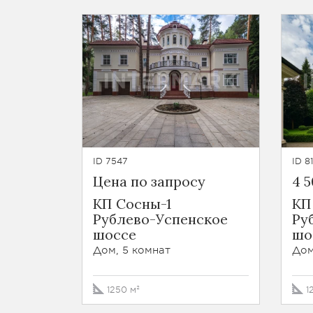
ID 7547
ID 8
Цена по запросу
4 
КП Сосны-1
КП
Рублево-Успенское
Ру
шоссе
шо
Дом, 5 комнат
Дом
1250 м²
1