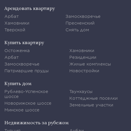
Арендовать квартиру
Арбат
Замоскворечье
Хамовники
Пресненский
Тверской
Снять дом
Купить квартиру
Остоженка
Хамовники
Арбат
Резиденции
Замоскворечье
Жилые комплексы
Патриаршие пруды
Новостройки
Купить дом
Рублево-Успенское
Таунхаусы
шоссе
Коттеджные поселки
Новорижское шоссе
Земельные участки
Минское шоссе
Недвижимость за рубежом
Турция
Дубаи