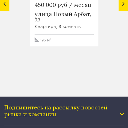
450 000 руб / месяц
450 0
улица Новый Арбат,
Тверс
27
стр. 6
Квартира, 3 комнаты
Кварти
195 м²
170 м
Подпишитесь на рассылку
новостей
рынка и компании