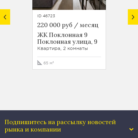
ID 46723
ID 37283
220 000 руб / месяц
220 0
ЖК Поклонная 9
ЖК В
Поклонная улица, 9
Стар
улица,
Квартира, 2 комнаты
Кварти
65 м²
140 м
Подпишитесь на рассылку
новостей
рынка и компании