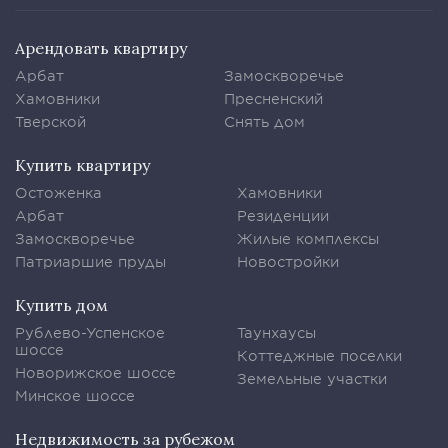
Арендовать квартиру
Арбат
Замоскворечье
Хамовники
Пресненский
Тверской
Снять дом
Купить квартиру
Остоженка
Хамовники
Арбат
Резиденции
Замоскворечье
Жилые комплексы
Патриаршие пруды
Новостройки
Купить дом
Рублево-Успенское
Таунхаусы
шоссе
Коттеджные поселки
Новорижское шоссе
Земельные участки
Минское шоссе
Недвижимость за рубежом