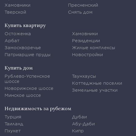
Хамовники
Пресненский
Тверской
Снять дом
Купить квартиру
Остоженка
Хамовники
Арбат
Резиденции
Замоскворечье
Жилые комплексы
Патриаршие пруды
Новостройки
Купить дом
Рублево-Успенское
Таунхаусы
шоссе
Коттеджные поселки
Новорижское шоссе
Земельные участки
Минское шоссе
Недвижимость за рубежом
Турция
Дубаи
Таиланд
Абу-Даби
Пхукет
Кипр