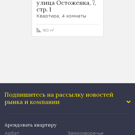
улица Остоженка, 7,
улица
стр. 1
Пилюг
Квартира, 4 комнаты
Кварти
160 м²
412 м²
Подпишитесь на рассылку
новостей
рынка и компании
Арендовать квартиру
Арбат
Замоскворечье