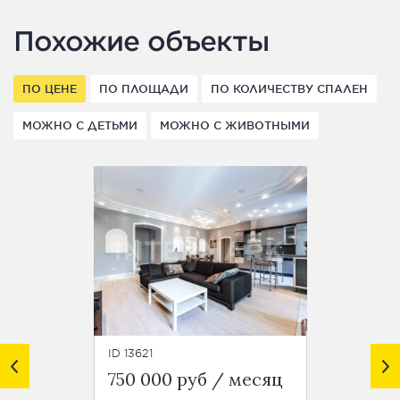
Похожие объекты
ПО ЦЕНЕ
ПО ПЛОЩАДИ
ПО КОЛИЧЕСТВУ СПАЛЕН
МОЖНО С ДЕТЬМИ
МОЖНО С ЖИВОТНЫМИ
ID 13621
ID 46345
750 000 руб / месяц
649 0