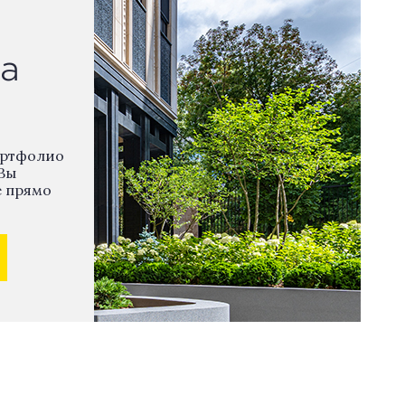
а
ортфолио
Вы
е прямо