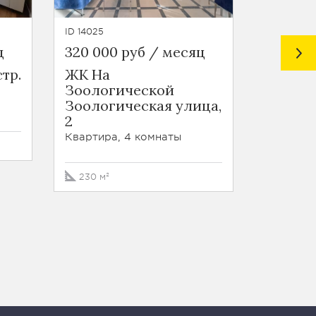
ID 14025
ID 28377
ц
320 000 руб / месяц
450 00
стр.
ЖК На
Курсов
Зоологической
8/2
Зоологическая улица,
Квартира
2
Квартира, 4 комнаты
215 м²
230 м²