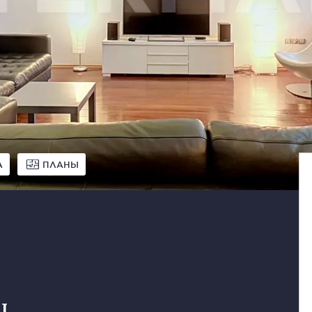
А
ПЛАНЫ
ц