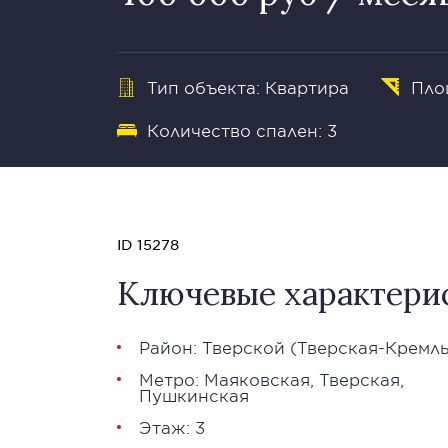
Тип объекта: Квартира
Пло
Количество спален: 3
ID 15278
Ключевые характери
Район:
Тверской
(Тверская-Кремль
Метро:
Маяковская
,
Тверская
,
Пушкинская
Этаж: 3