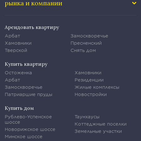
рынка и компании
Арендовать квартиру
Арбат
Замоскворечье
Хамовники
Пресненский
Тверской
Снять дом
Купить квартиру
Остоженка
Хамовники
Арбат
Резиденции
Замоскворечье
Жилые комплексы
Патриаршие пруды
Новостройки
Купить дом
Рублево-Успенское
Таунхаусы
шоссе
Коттеджные поселки
Новорижское шоссе
Земельные участки
Минское шоссе