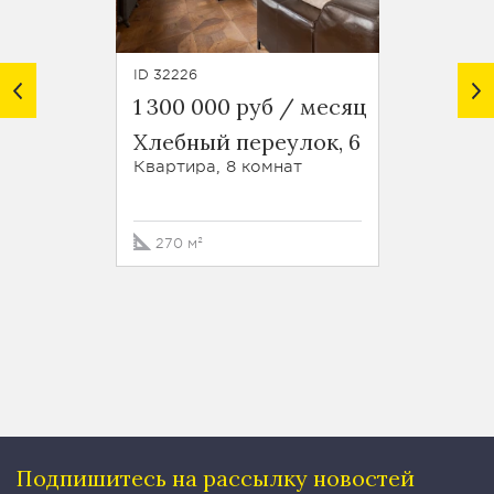
ID 32226
ID 28737
1 300 000 руб / месяц
1 000
Хлебный переулок, 6
улица
Квартира, 8 комнат
Кварти
270 м²
196 м²
Подпишитесь на рассылку
новостей