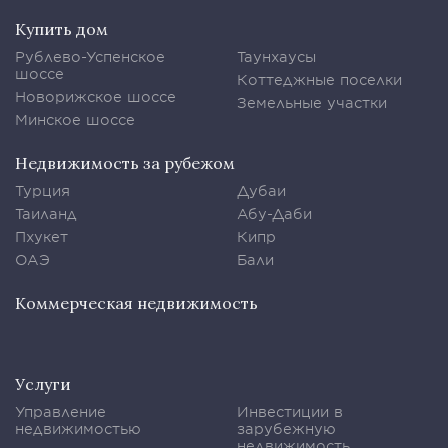
Купить дом
Рублево-Успенское
Таунхаусы
шоссе
Коттеджные поселки
Новорижское шоссе
Земельные участки
Минское шоссе
Недвижимость за рубежом
Турция
Дубаи
Таиланд
Абу-Даби
Пхукет
Кипр
ОАЭ
Бали
Коммерческая недвижимость
Услуги
Управление
Инвестиции в
недвижимостью
зарубежную
недвижимость