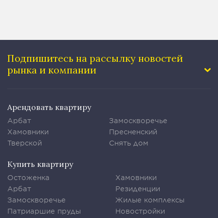
Подпишитесь на рассылку
новостей
рынка и компании
Арендовать квартиру
Арбат
Замоскворечье
Хамовники
Пресненский
Тверской
Снять дом
Купить квартиру
Остоженка
Хамовники
Арбат
Резиденции
Замоскворечье
Жилые комплексы
Патриаршие пруды
Новостройки