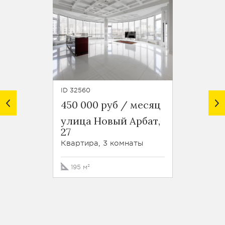
ID 32560
ID 45293
450 000 руб / месяц
330 0
улица Новый Арбат,
1-й
27
Крас
проезд
Квартира, 3 комнаты
Кварти
195 м²
77 м²