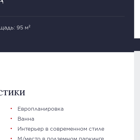
щадь: 95 м²
стики
Европланировка
Ванна
Интерьер в современном стиле
М/место в подземном паркинге