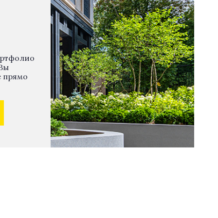
ортфолио
Вы
е прямо