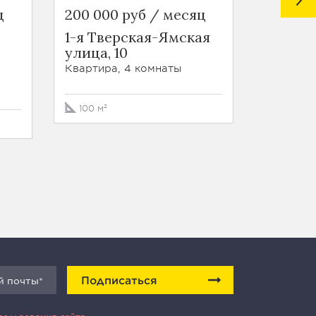
ц
200 000 руб / месяц
230 00
1-я Тверская-Ямская
Шпалер
улица, 10
Квартира
Квартира, 4 комнаты
301.4 м²
100 м²
Подписаться