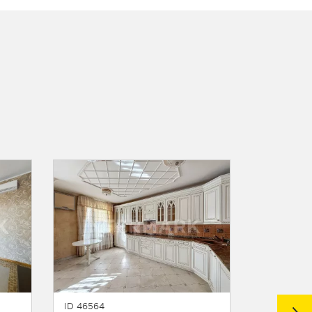
ID 46564
ID 47255