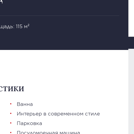
адь: 115 м²
стики
Ванна
Интерьер в современном стиле
Парковка
Посудомоечная машина