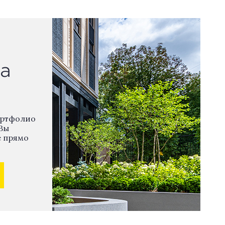
а
ортфолио
Вы
е прямо