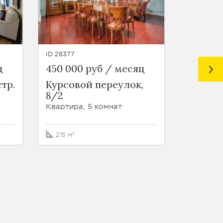
ID 28377
ID 46935
ц
450 000 руб / месяц
650 00
стр.
Курсовой переулок,
ЖК Ди
8/2
Погор
переул
Квартира, 5 комнат
Квартира
215 м²
160 м²