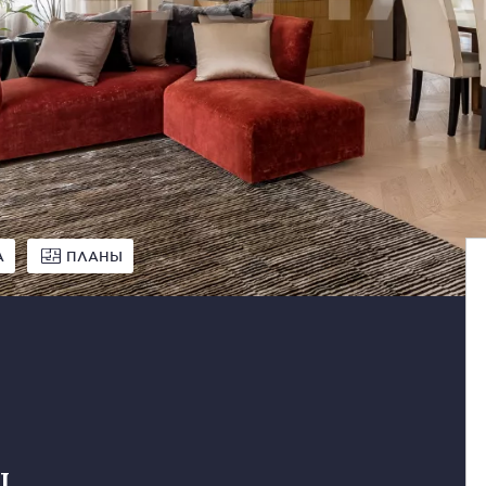
А
ПЛАНЫ
ц