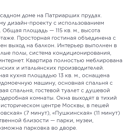
асадном доме на Патриарших прудах.
му дизайн-проекту с использованием
Общая площадь — 115 кв. м., высота
 этаже. Просторная гостиная объединена с
ен выход на балкон. Интерьер выполнен в
плые полы, система кондиционирования,
интернет. Квартира полностью меблирована
нских и итальянских производителей.
ая кухня площадью 13 кв. м., оснащена
удомоечную машину, основная спальня с
вая спальня, гостевой туалет с душевой
ардеробная комнаты. Окна выходят в тихий
 историческом центре Москвы, в пешей
вская» (7 минут), «Пушкинская» (11 минут)
ственной близости — парки, музеи,
озможна парковка во дворе.