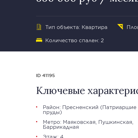
Тип объекта: Квартира
Площ
Количество спален: 2
ID 41195
Ключевые характери
Район:
Пресненский
(
Патриаршие
пруды
)
Метро:
Маяковская
,
Пушкинская
,
Баррикадная
Этаж: 4