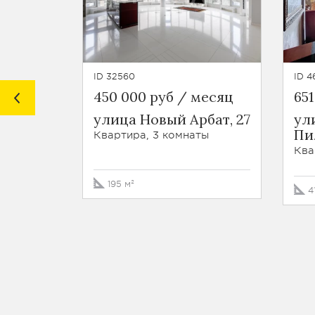
ID 32560
ID 4
450 000 руб / месяц
651
улица Новый Арбат, 27
ул
Пил
Квартира, 3 комнаты
Ква
195 м²
4