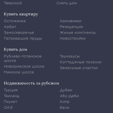
Тверской
Снять дом
Купить квартиру
Остоженка
Хамовники
Арбат
Резиденции
Замоскворечье
Жилые комплексы
Патриаршие пруды
Новостройки
Купить дом
Рублево-Успенское
Таунхаусы
шоссе
Коттеджные поселки
Новорижское шоссе
Земельные участки
Минское шоссе
Недвижимость за рубежом
Турция
Дубаи
Таиланд
Абу-Даби
Пхукет
Кипр
ОАЭ
Бали