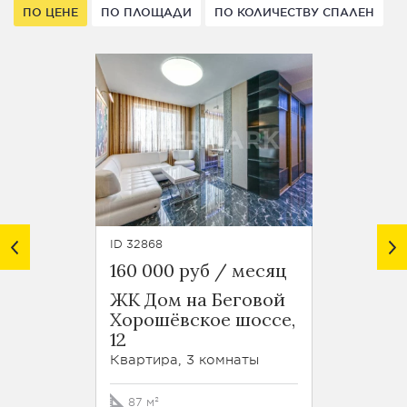
ПО ЦЕНЕ
ПО ПЛОЩАДИ
ПО КОЛИЧЕСТВУ СПАЛЕН
ID 32868
ID 46564
160 000 руб / месяц
200 0
ЖК Дом на Беговой
1-я Т
Хорошёвское шоссе,
улица
12
Кварти
Квартира, 3 комнаты
100 м
87 м²