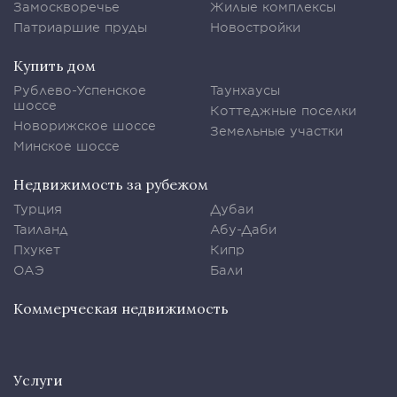
Замоскворечье
Жилые комплексы
Патриаршие пруды
Новостройки
Купить дом
Рублево-Успенское
Таунхаусы
шоссе
Коттеджные поселки
Новорижское шоссе
Земельные участки
Минское шоссе
Недвижимость за рубежом
Турция
Дубаи
Таиланд
Абу-Даби
Пхукет
Кипр
ОАЭ
Бали
Коммерческая недвижимость
Услуги