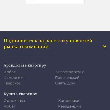
Подпишитесь на рассылку
новостей
рынка и компании
Арендовать квартиру
Арбат
Замоскворечье
Хамовники
Пресненский
Тверской
Снять дом
Купить квартиру
Остоженка
Хамовники
Арбат
Резиденции