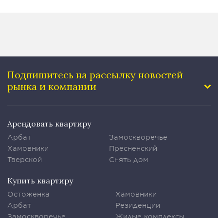
Подпишитесь на рассылку
новостей
рынка и компании
Арендовать квартиру
Арбат
Замоскворечье
Хамовники
Пресненский
Тверской
Снять дом
Купить квартиру
Остоженка
Хамовники
Арбат
Резиденции
Замоскворечье
Жилые комплексы