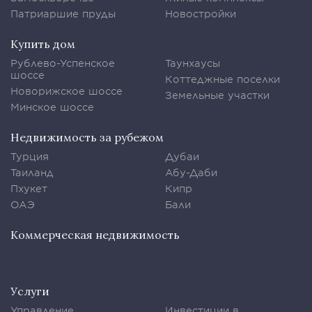
Патриаршие пруды
Новостройки
Купить дом
Рублево-Успенское
Таунхаусы
шоссе
Коттеджные поселки
Новорижское шоссе
Земельные участки
Минское шоссе
Недвижимость за рубежом
Турция
Дубаи
Таиланд
Абу-Даби
Пхукет
Кипр
ОАЭ
Бали
Коммерческая недвижимость
Услуги
Управление
Инвестиции в