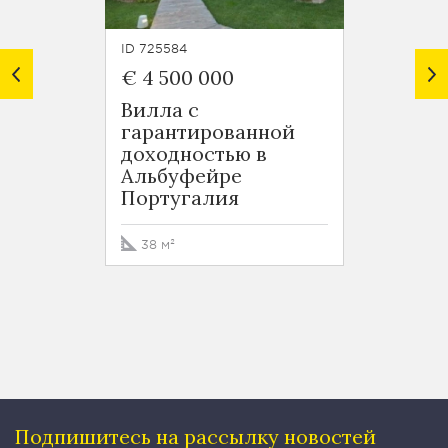
ID 725584
ID 72126
€ 4 500 000
€ 350
Вилла с
Moxy 
гарантированной
Порт
доходностью в
Альбуфейре
Португалия
38 м²
Подпишитесь на рассылку
новостей