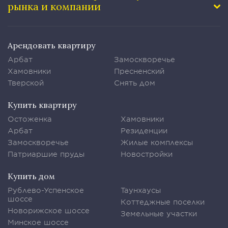
рынка и компании
Арендовать квартиру
Арбат
Замоскворечье
Хамовники
Пресненский
Тверской
Снять дом
Купить квартиру
Остоженка
Хамовники
Арбат
Резиденции
Замоскворечье
Жилые комплексы
Патриаршие пруды
Новостройки
Купить дом
Рублево-Успенское
Таунхаусы
шоссе
Коттеджные поселки
Новорижское шоссе
Земельные участки
Минское шоссе