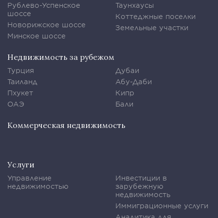
Рублево-Успенское
Таунхаусы
шоссе
Коттеджные поселки
Новорижское шоссе
Земельные участки
Минское шоссе
Недвижимость за рубежом
Турция
Дубаи
Таиланд
Абу-Даби
Пхукет
Кипр
ОАЭ
Бали
Коммерческая недвижимость
Услуги
Управление
Инвестиции в
недвижимостью
зарубежную
недвижимость
Иммиграционные услуги
Аналитика для