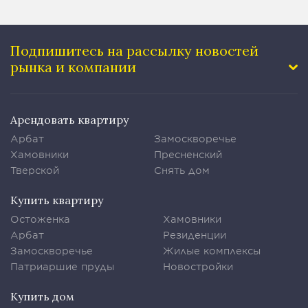
Подпишитесь на рассылку
новостей
рынка и компании
Арендовать квартиру
Арбат
Замоскворечье
Хамовники
Пресненский
Тверской
Снять дом
Купить квартиру
Остоженка
Хамовники
Арбат
Резиденции
Замоскворечье
Жилые комплексы
Патриаршие пруды
Новостройки
Купить дом