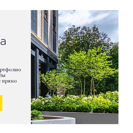
а
ортфолио
Вы
е прямо