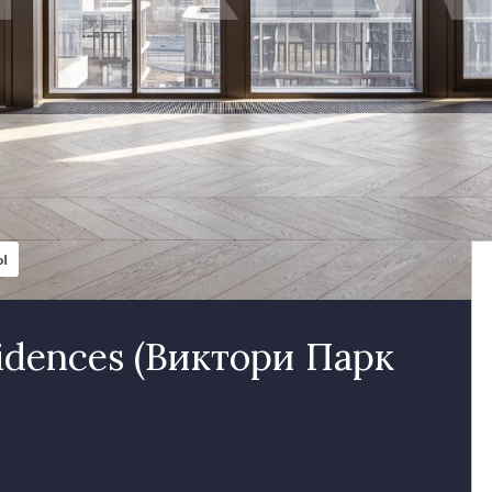
Ы
idences (Виктори Парк