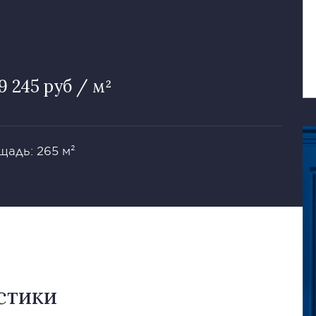
79 245 руб / м²
щадь: 265 м²
стики