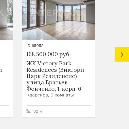
ID 65052
ID 65045
168 500 000 руб
270 00
ЖК Victory Park
ЖК Vic
и
Residences (Виктори
Reside
Парк Резиденсис)
Парк Р
улица Братьев
улица 
Фонченко, 1, корп. 6
Фонченк
Квартира, 3 комнаты
Таунхаус
102 м²
163.1 м²