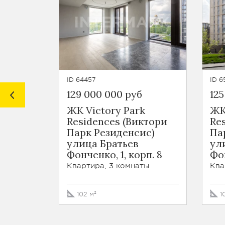
ID 64457
ID 6
129 000 000 руб
125
ЖК Victory Park
ЖК
Residences (Виктори
Re
Парк Резиденсис)
Па
улица Братьев
ул
Фонченко, 1, корп. 8
Фон
Квартира, 3 комнаты
Ква
102 м²
1