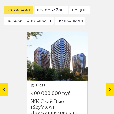
В ЭТОМ ДОМЕ
В ЭТОМ РАЙОНЕ
ПО ЦЕНЕ
ПО КОЛИЧЕСТВУ СПАЛЕН
ПО ПЛОЩАДИ
ID 64955
ID 64394
400 000 000 руб
125 0
ЖК Скай Вью
ЖК С
(SkyView)
(SkyV
Дружинниковская
Друж