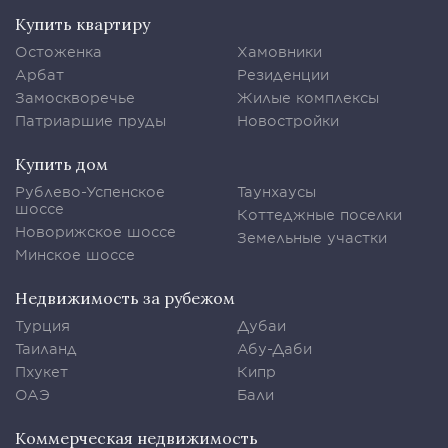
Купить квартиру
Остоженка
Хамовники
Арбат
Резиденции
Замоскворечье
Жилые комплексы
Патриаршие пруды
Новостройки
Купить дом
Рублево-Успенское
Таунхаусы
шоссе
Коттеджные поселки
Новорижское шоссе
Земельные участки
Минское шоссе
Недвижимость за рубежом
Турция
Дубаи
Таиланд
Абу-Даби
Пхукет
Кипр
ОАЭ
Бали
Коммерческая недвижимость