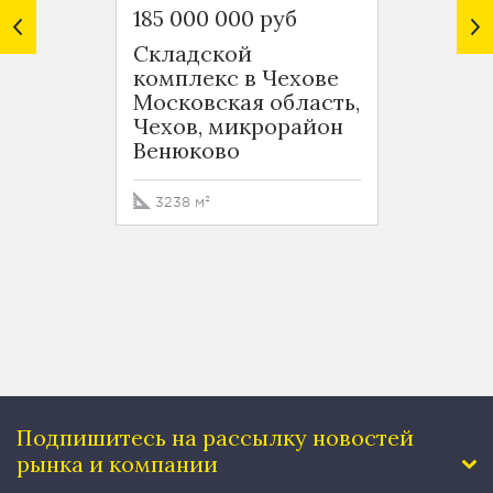
185 000 000 руб
60 00
Складской
Земел
комплекс в Чехове
в Чех
Московская область,
Моско
Чехов, микрорайон
муни
Венюково
округ
дерев
3238 м²
25488
Подпишитесь на рассылку
новостей
рынка и компании