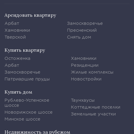
Арендовать квартиру
Арбат
Замоскворечье
Хамовники
Пресненский
Тверской
Снять дом
Купить квартиру
Остоженка
Хамовники
Арбат
Резиденции
Замоскворечье
Жилые комплексы
Патриаршие пруды
Новостройки
Купить дом
Рублево-Успенское
Таунхаусы
шоссе
Коттеджные поселки
Новорижское шоссе
Земельные участки
Минское шоссе
Недвижимость за рубежом