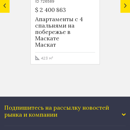
ID 726589
ID 7265
$ 2 400 863
$ 1 49
Апартаменты с 4
Апарт
спальнями на
спаль
побережье в
побер
Маскате
Маск
Маскат
Маск
423 м²
260 м
Подпишитесь на рассылку
новостей
рынка и компании