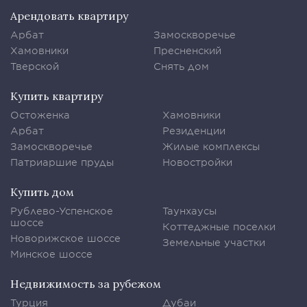
Арендовать квартиру
Арбат
Замоскворечье
Хамовники
Пресненский
Тверской
Снять дом
Купить квартиру
Остоженка
Хамовники
Арбат
Резиденции
Замоскворечье
Жилые комплексы
Патриаршие пруды
Новостройки
Купить дом
Рублево-Успенское
Таунхаусы
шоссе
Коттеджные поселки
Новорижское шоссе
Земельные участки
Минское шоссе
Недвижимость за рубежом
Турция
Дубаи