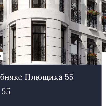
Ы
обняке Плющиха 55
 55