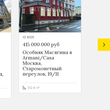
ID 6105
ID 3848
415 000 000 руб
485 00
Особняк Масягина в
Ритейл
Armani/Casa
Никит
Москва,
БЦ на 
Старомонетный
Никитск
д,
переулок, 19/11
Москва
Никитс
312.6 м²
248.9 м