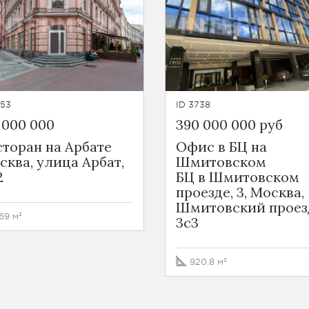
553
ID 3738
 000 000
390 000 000 руб
сторан на Арбате
Офис в БЦ на
сква, улица Арбат,
Шмитовском
2
БЦ в Шмитовском
проезде, 3, Москва,
Шмитовский проез
69 м²
3с3
920.8 м²