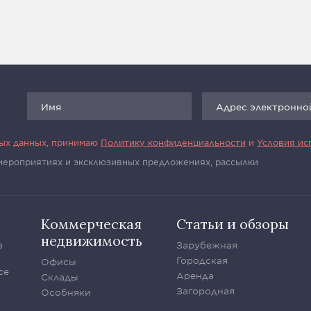
ных данных, принимаю
Политику конфиденциальности
и
Условия ис
 мероприятиях и эксклюзивных предложениях, рассылки
Коммерческая
Статьи и обзоры
недвижимость
е
Зарубежная
Городская
Офисы
се
Аренда
Склады
Загородная
Особняки