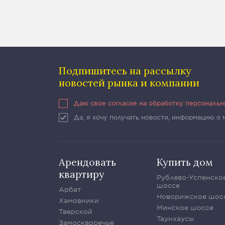
Подпишитесь на рассылку
новостей рынка и компании
Даю свое согласие на обработку персональ
Да, я хочу получать новости, информацию о
Арендовать
Купить дом
квартиру
Рублево-Успенско
шоссе
Арбат
Новорижское шос
Хамовники
Минское шоссе
Тверской
Таунхаусы
Замоскворечье