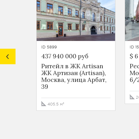
ID 5899
ID 1
437 940 000 руб
$ 6
Ритейл в ЖК Artisan
Ре
ЖК Артизан (Artisan),
Мо
Москва, улица Арбат,
6/
39
2
405.5 м²