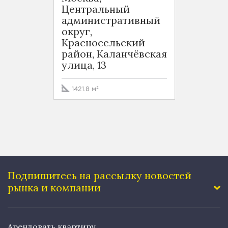
Центральный
Москв
административный
Кала
округ,
тупик
Красносельский
район, Каланчёвская
498 м
улица, 13
1421.8 м²
Подпишитесь на рассылку
новостей
рынка и компании
Арендовать квартиру