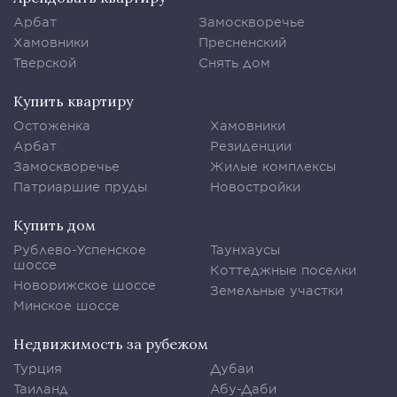
Арбат
Замоскворечье
Хамовники
Пресненский
Тверской
Снять дом
Купить квартиру
Остоженка
Хамовники
Арбат
Резиденции
Замоскворечье
Жилые комплексы
Патриаршие пруды
Новостройки
Купить дом
Рублево-Успенское
Таунхаусы
шоссе
Коттеджные поселки
Новорижское шоссе
Земельные участки
Минское шоссе
Недвижимость за рубежом
Турция
Дубаи
Таиланд
Абу-Даби