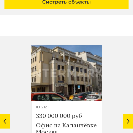
Смотреть объекты
ID 2121
ID 6870
330 000 000 руб
330 0
Офис на Каланчёвке
ОСЗ, 
Москва,
Красн