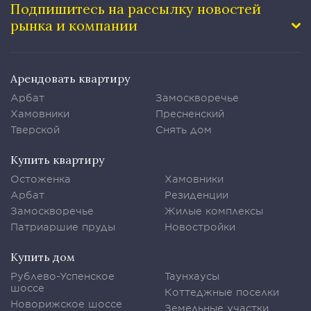
Подпишитесь на рассылку
новостей
рынка и компании
Арендовать квартиру
Арбат
Замоскворечье
Хамовники
Пресненский
Тверской
Снять дом
Купить квартиру
Остоженка
Хамовники
Арбат
Резиденции
Замоскворечье
Жилые комплексы
Патриаршие пруды
Новостройки
Купить дом
Рублево-Успенское
Таунхаусы
шоссе
Коттеджные поселки
Новорижское шоссе
Земельные участки