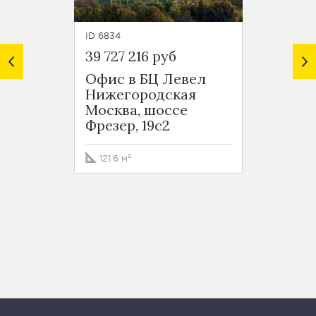
ID 6834
ID 6823
39 727 216 руб
73 206
Офис в БЦ Левел
Офис 
Нижегородская
Ниже
Москва, шоссе
Москв
Фрезер, 19с2
Фрезер
121.6 м²
186.5 