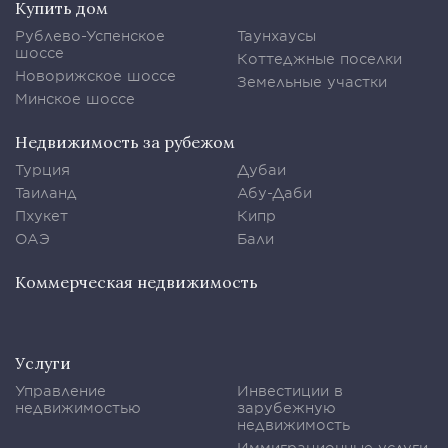
Купить дом
Рублево-Успенское
Таунхаусы
шоссе
Коттеджные поселки
Новорижское шоссе
Земельные участки
Минское шоссе
Недвижимость за рубежом
Турция
Дубаи
Таиланд
Абу-Даби
Пхукет
Кипр
ОАЭ
Бали
Коммерческая недвижимость
Услуги
Управление
Инвестиции в
недвижимостью
зарубежную
недвижимость
Иммиграционные услуги