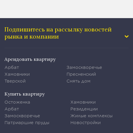
Подпишитесь на рассылку
новостей
рынка и компании
Арендовать квартиру
Арбат
Замоскворечье
Хамовники
Пресненский
Тверской
Снять дом
Купить квартиру
Остоженка
Хамовники
Арбат
Резиденции
Замоскворечье
Жилые комплексы
Патриаршие пруды
Новостройки