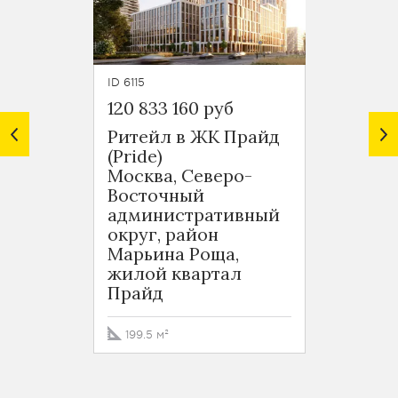
ID 6115
ID 6114
120 833 160 руб
131 19
Ритейл в ЖК Прайд
Ритей
(Pride)
(Pride
Москва, Северо-
Москв
Восточный
Вост
административный
адми
округ, район
округ
Марьина Роща,
Марьи
жилой квартал
жилой
Прайд
Прай
199.5 м²
216.6 