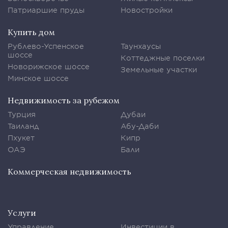
Патриаршие пруды
Новостройки
Купить дом
Рублево-Успенское
Таунхаусы
шоссе
Коттеджные поселки
Новорижское шоссе
Земельные участки
Минское шоссе
Недвижимость за рубежом
Турция
Дубаи
Таиланд
Абу-Даби
Пхукет
Кипр
ОАЭ
Бали
Коммерческая недвижимость
Услуги
Управление
Инвестиции в