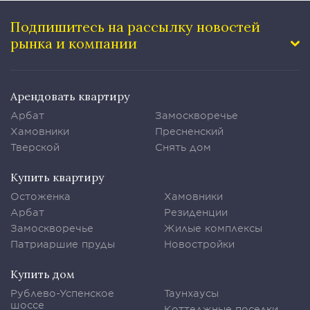
Подпишитесь на рассылку
новостей
рынка и компании
Арендовать квартиру
Арбат
Замоскворечье
Хамовники
Пресненский
Тверской
Снять дом
Купить квартиру
Остоженка
Хамовники
Арбат
Резиденции
Замоскворечье
Жилые комплексы
Патриаршие пруды
Новостройки
Купить дом
Рублево-Успенское
Таунхаусы
шоссе
Коттеджные поселки