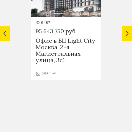
ID 6487
ID 5753
95 643 750 руб
91 20
Офис в БЦ Light City
Офис 
Москва, 2-я
Москв
Магистральная
Прича
улица, 3с1
4к2
255.1 м²
228 м