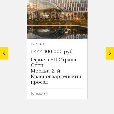
ID 6940
ID 5380
1 444 100 000 руб
1 374 
Офис в БЦ Страна
Офис 
Сити
Москв
Москва, 2-й
Крас
Красногвардейский
проезд
проезд
1627 
1562 м²