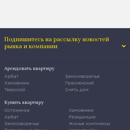
Подпишитесь на рассылку
новостей
рынка и компании
Арендовать квартиру
Арбат
Замоскворечье
Хамовники
Пресненский
Тверской
Снять дом
Купить квартиру
Остоженка
Хамовники
Арбат
Резиденции
Замоскворечье
Жилые комплексы