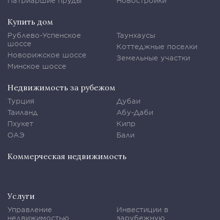
Патриаршие пруды
Новостройки
Купить дом
Рублево-Успенское
Таунхаусы
шоссе
Коттеджные поселки
Новорижское шоссе
Земельные участки
Минское шоссе
Недвижимость за рубежом
Турция
Дубаи
Таиланд
Абу-Даби
Пхукет
Кипр
ОАЭ
Бали
Коммерческая недвижимость
Услуги
Управление
Инвестиции в
недвижимостью
зарубежную