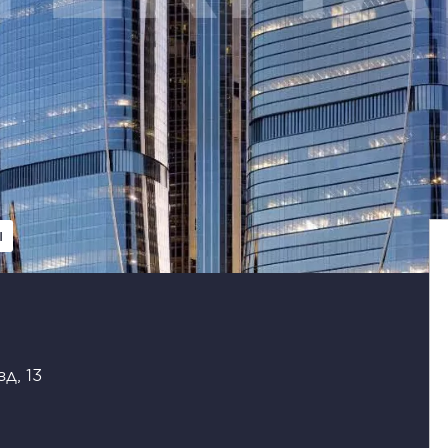
Ы
д, 13