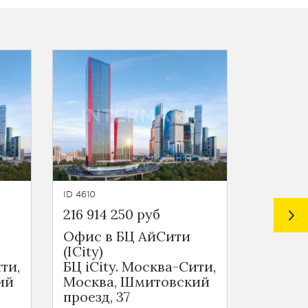
ID 4610
ID 4945
216 914 250 руб
222 360
Офис в БЦ АйСити
Ритейл 
(ICity)
Пресн
ти,
БЦ iCity. Москва-Сити,
Москва
ий
Москва, Шмитовский
Макеев
проезд, 37