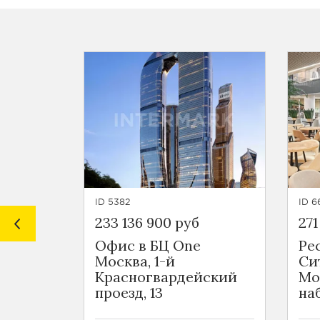
ID 5382
ID 6
233 136 900 руб
271
Офис в БЦ One
Ре
Москва, 1-й
Си
Красногвардейский
Мо
проезд, 13
на