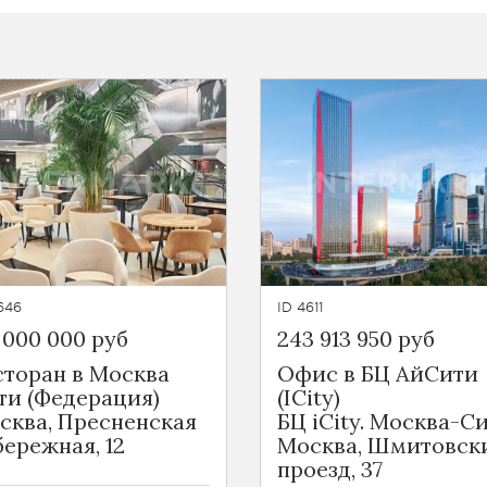
646
ID 4611
 000 000 руб
243 913 950 руб
сторан в Москва
Офис в БЦ АйСити
ти (Федерация)
(ICity)
сква, Пресненская
БЦ iCity. Москва-Си
бережная, 12
Москва, Шмитовск
проезд, 37