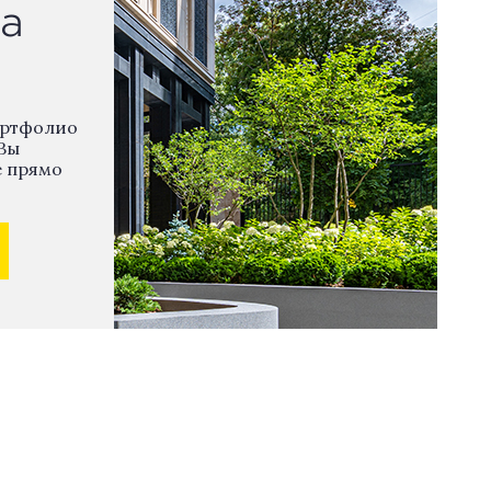
а
ортфолио
Вы
е прямо