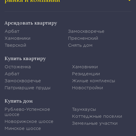
Арендовать квартиру
Арбат
Замоскворечье
Хамовники
Пресненский
Тверской
Снять дом
Купить квартиру
Остоженка
Хамовники
Арбат
Резиденции
Замоскворечье
Жилые комплексы
Патриаршие пруды
Новостройки
Купить дом
Рублево-Успенское
Таунхаусы
шоссе
Коттеджные поселки
Новорижское шоссе
Земельные участки
Минское шоссе