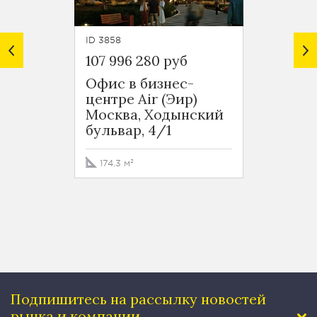
ID 3858
ID 4739
107 996 280 руб
87 85
Офис в бизнес-
Ритей
центре Air (Эир)
Ходын
Москва, Ходынский
БЦ St
бульвар, 4/1
Москв
бульв
174.3 м²
64.6 
Подпишитесь на рассылку
новостей
рынка и компании