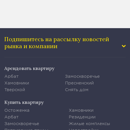
Подпишитесь на рассылку
новостей
рынка и компании
Арендовать квартиру
Арбат
Замоскворечье
Хамовники
Пресненский
Тверской
Снять дом
Купить квартиру
Остоженка
Хамовники
Арбат
Резиденции
Замоскворечье
Жилые комплексы