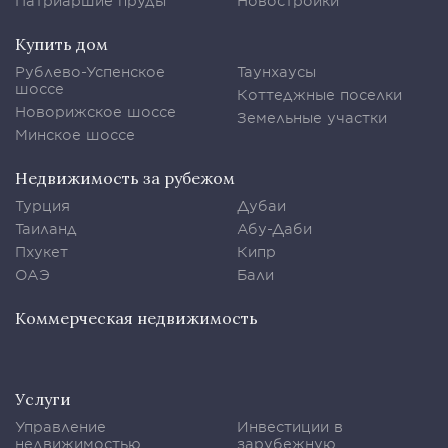
Патриаршие пруды
Новостройки
Купить дом
Рублево-Успенское
Таунхаусы
шоссе
Коттеджные поселки
Новорижское шоссе
Земельные участки
Минское шоссе
Недвижимость за рубежом
Турция
Дубаи
Таиланд
Абу-Даби
Пхукет
Кипр
ОАЭ
Бали
Коммерческая недвижимость
Услуги
Управление
Инвестиции в
недвижимостью
зарубежную