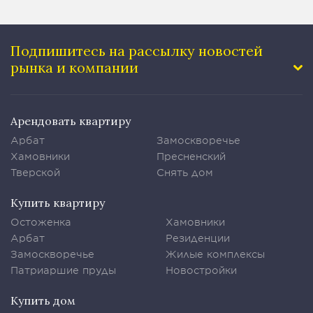
Подпишитесь на рассылку
новостей
рынка и компании
Арендовать квартиру
Арбат
Замоскворечье
Хамовники
Пресненский
Тверской
Снять дом
Купить квартиру
Остоженка
Хамовники
Арбат
Резиденции
Замоскворечье
Жилые комплексы
Патриаршие пруды
Новостройки
Купить дом