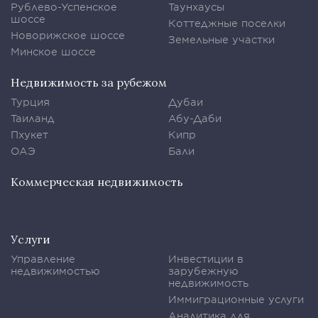
Рублево-Успенское
Таунхаусы
шоссе
Коттеджные поселки
Новорижское шоссе
Земельные участки
Минское шоссе
Недвижимость за рубежом
Турция
Дубаи
Таиланд
Абу-Даби
Пхукет
Кипр
ОАЭ
Бали
Коммерческая недвижимость
Услуги
Управление
Инвестиции в
недвижимостью
зарубежную
недвижимость
Иммиграционные услуги
Аналитика для