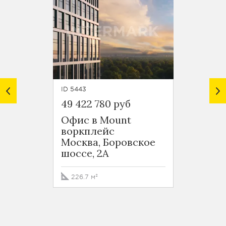
ID 5443
ID 5442
49 422 780 руб
33 646
Офис в Mount
Офис 
воркплейс
ворк
Москва, Боровское
Москв
шоссе, 2А
шоссе
226.7 м²
154.3 