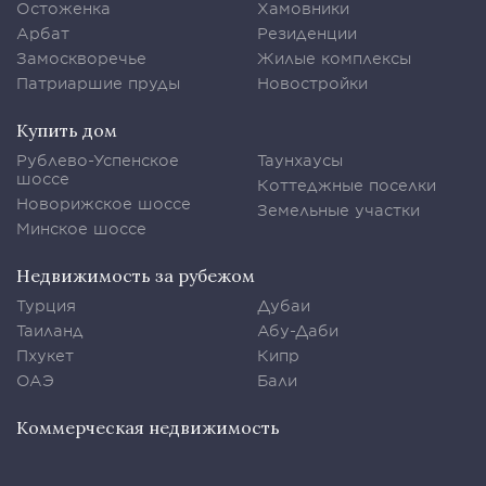
Остоженка
Хамовники
Арбат
Резиденции
Замоскворечье
Жилые комплексы
Патриаршие пруды
Новостройки
Купить дом
Рублево-Успенское
Таунхаусы
шоссе
Коттеджные поселки
Новорижское шоссе
Земельные участки
Минское шоссе
Недвижимость за рубежом
Турция
Дубаи
Таиланд
Абу-Даби
Пхукет
Кипр
ОАЭ
Бали
Коммерческая недвижимость