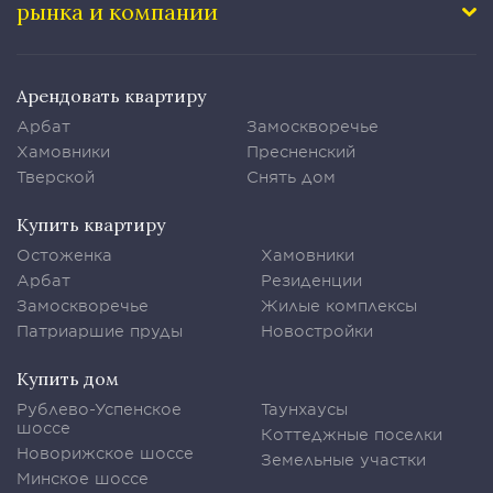
рынка и компании
Арендовать квартиру
Арбат
Замоскворечье
Хамовники
Пресненский
Тверской
Снять дом
Купить квартиру
Остоженка
Хамовники
Арбат
Резиденции
Замоскворечье
Жилые комплексы
Патриаршие пруды
Новостройки
Купить дом
Рублево-Успенское
Таунхаусы
шоссе
Коттеджные поселки
Новорижское шоссе
Земельные участки
Минское шоссе