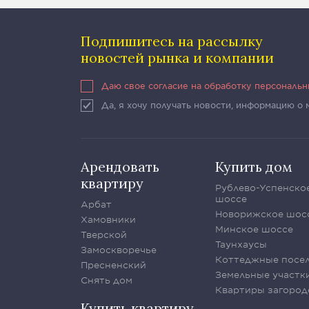
Подпишитесь на рассылку
новостей рынка и компании
Даю свое согласие на обработку персональ
Да, я хочу получать новости, информацию о
Арендовать
Купить дом
квартиру
Рублево-Успенско
шоссе
Арбат
Новорижское шос
Хамовники
Минское шоссе
Тверской
Таунхаусы
Замоскворечье
Коттеджные посе
Пресненский
Земельные участк
Снять дом
Квартиры загород
Купить квартиру