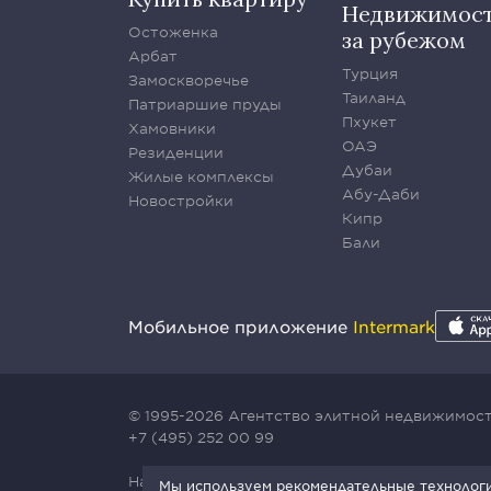
Недвижимос
Остоженка
за рубежом
Арбат
Турция
Замоскворечье
Таиланд
Патриаршие пруды
Пхукет
Хамовники
ОАЭ
Резиденции
Дубаи
Жилые комплексы
Абу-Даби
Новостройки
Кипр
Бали
Мобильное приложение
Intermark
© 1995-2026 Агентство элитной недвижимости
+7 (495) 252 00 99
Наш сайт защищен с помощью сервиса Yande
Мы используем рекомендательные технологии