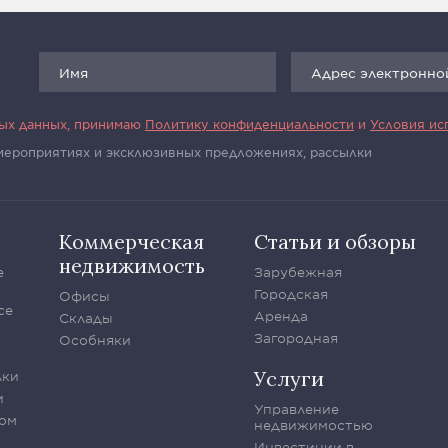
ных данных, принимаю
Политику конфиденциальности
и
Условия ис
 мероприятиях и эксклюзивных предложениях, рассылки
Коммерческая
Статьи и обзоры
недвижимость
е
Зарубежная
Городская
Офисы
се
Аренда
Склады
Загородная
Особняки
Услуги
лки
и
Управление
ом
недвижимостью
Инвестиции в