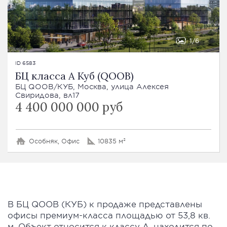
1
6
ID 6583
БЦ класса А Куб (QOOB)
БЦ QOOB/КУБ, Москва, улица Алексея
Свиридова, вл17
4 400 000 000 руб
Особняк, Офис
10835 м²
В БЦ QOOB (КУБ) к продаже представлены
офисы премиум-класса площадью от 53,8 кв.
м. Объект относится к классу А, находится по