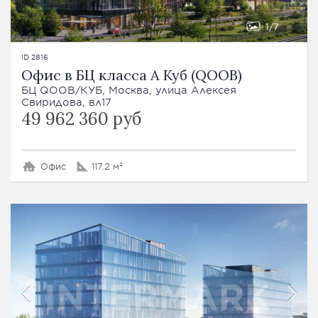
1
7
ID 2816
Офис в БЦ класса А Куб (QOOB)
БЦ QOOB/КУБ, Москва, улица Алексея
Свиридова, вл17
49 962 360 руб
Офис
117.2 м²