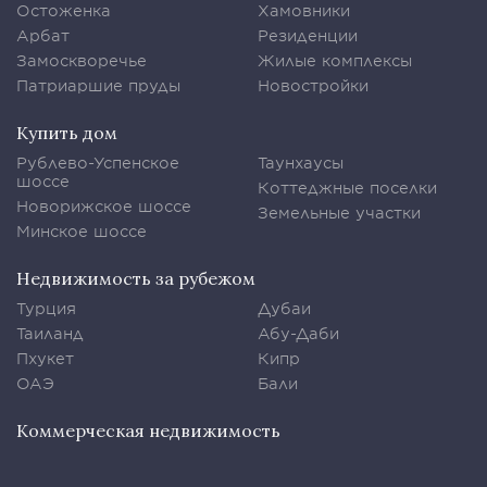
Остоженка
Хамовники
Арбат
Резиденции
Замоскворечье
Жилые комплексы
Патриаршие пруды
Новостройки
Купить дом
Рублево-Успенское
Таунхаусы
шоссе
Коттеджные поселки
Новорижское шоссе
Земельные участки
Минское шоссе
Недвижимость за рубежом
Турция
Дубаи
Таиланд
Абу-Даби
Пхукет
Кипр
ОАЭ
Бали
Коммерческая недвижимость