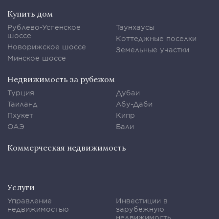
Купить дом
Рублево-Успенское
Таунхаусы
шоссе
Коттеджные поселки
Новорижское шоссе
Земельные участки
Минское шоссе
Недвижимость за рубежом
Турция
Дубаи
Таиланд
Абу-Даби
Пхукет
Кипр
ОАЭ
Бали
Коммерческая недвижимость
Услуги
Управление
Инвестиции в
недвижимостью
зарубежную
недвижимость