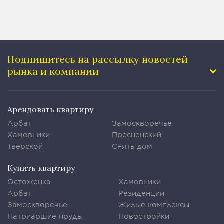
Подпишитесь на рассылку
новостей
рынка и компании
Арендовать квартиру
Арбат
Замоскворечье
Хамовники
Пресненский
Тверской
Снять дом
Купить квартиру
Остоженка
Хамовники
Арбат
Резиденции
Замоскворечье
Жилые комплексы
Патриаршие пруды
Новостройки