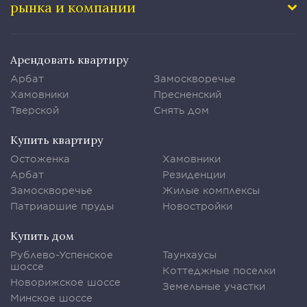
рынка и компании
Арендовать квартиру
Арбат
Замоскворечье
Хамовники
Пресненский
Тверской
Снять дом
Купить квартиру
Остоженка
Хамовники
Арбат
Резиденции
Замоскворечье
Жилые комплексы
Патриаршие пруды
Новостройки
Купить дом
Рублево-Успенское
Таунхаусы
шоссе
Коттеджные поселки
Новорижское шоссе
Земельные участки
Минское шоссе