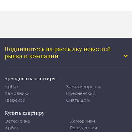
Подпишитесь на рассылку
новостей
рынка и компании
Арендовать квартиру
Арбат
Замоскворечье
Хамовники
Пресненский
Тверской
Снять дом
Купить квартиру
Остоженка
Хамовники
Арбат
Резиденции