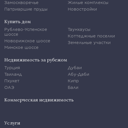
Замоскворечье
Жилые комплексы
Патриаршие пруды
Новостройки
Купить дом
Рублево-Успенское
Таунхаусы
шоссе
Коттеджные поселки
Новорижское шоссе
Земельные участки
Минское шоссе
Недвижимость за рубежом
Турция
Дубаи
Таиланд
Абу-Даби
Пхукет
Кипр
ОАЭ
Бали
Коммерческая недвижимость
Услуги