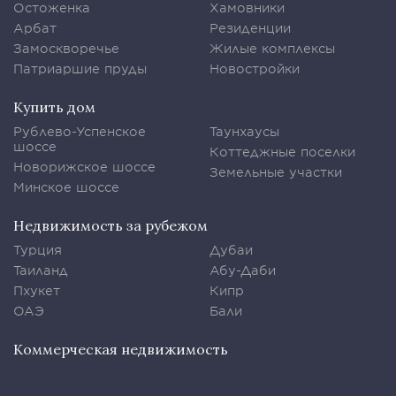
Остоженка
Хамовники
Арбат
Резиденции
Замоскворечье
Жилые комплексы
Патриаршие пруды
Новостройки
Купить дом
Рублево-Успенское
Таунхаусы
шоссе
Коттеджные поселки
Новорижское шоссе
Земельные участки
Минское шоссе
Недвижимость за рубежом
Турция
Дубаи
Таиланд
Абу-Даби
Пхукет
Кипр
ОАЭ
Бали
Коммерческая недвижимость