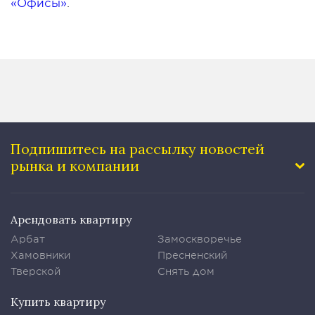
«Офисы»
.
Подпишитесь на рассылку
новостей
рынка и компании
Арендовать квартиру
Арбат
Замоскворечье
Хамовники
Пресненский
Тверской
Снять дом
Купить квартиру