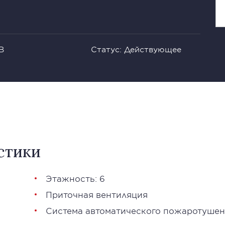
В
Статус: Действующее
стики
Этажность: 6
Приточная вентиляция
Система автоматического пожаротуше