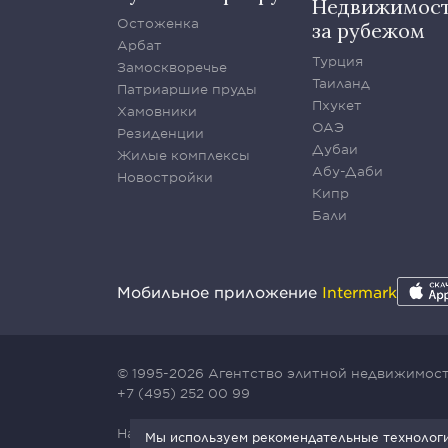
Недвижимос
Остоженка
за рубежом
Арбат
Турция
Замоскворечье
Таиланд
Патриаршие пруды
Пхукет
Хамовники
ОАЭ
Резиденции
Дубаи
Жилые комплексы
Абу-Даби
Новостройки
Кипр
Бали
Мобильное приложение
Intermark
© 1995-2026 Агентство элитной недвижимости
+7 (495) 252 00 99
Наш сайт защищен с помощью сервиса Yande
Мы используем рекомендательные технологии