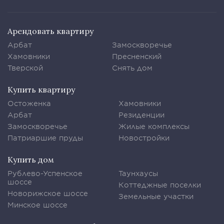
Арендовать квартиру
Арбат
Замоскворечье
Хамовники
Пресненский
Тверской
Снять дом
Купить квартиру
Остоженка
Хамовники
Арбат
Резиденции
Замоскворечье
Жилые комплексы
Патриаршие пруды
Новостройки
Купить дом
Рублево-Успенское
Таунхаусы
шоссе
Коттеджные поселки
Новорижское шоссе
Земельные участки
Минское шоссе