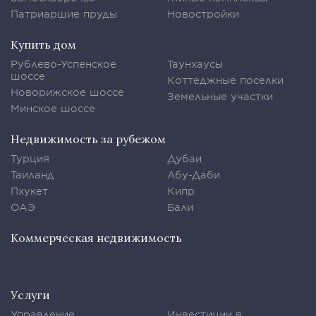
Патриаршие пруды
Новостройки
Купить дом
Рублево-Успенское
Таунхаусы
шоссе
Коттеджные поселки
Новорижское шоссе
Земельные участки
Минское шоссе
Недвижимость за рубежом
Турция
Дубаи
Таиланд
Абу-Даби
Пхукет
Кипр
ОАЭ
Бали
Коммерческая недвижимость
Услуги
Управление
Инвестиции в