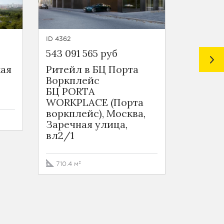
ID 4362
ID 4361
543 091 565 руб
306 834
ая
Ритейл в БЦ Порта
Ритейл
Воркплейс
Воркп
БЦ PORTA
БЦ PO
WORKPLACE (Порта
WORKP
воркплейс), Москва,
воркпл
Заречная улица,
Заречн
вл2/1
вл2/1
710.4 м²
360 м²