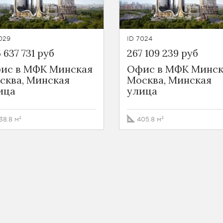
029
ID 7024
 637 731 руб
267 109 239 руб
ис в МФК Минская
Офис в МФК Минск
сква, Минская
Москва, Минская
ица
улица
38.8 м²
405.8 м²