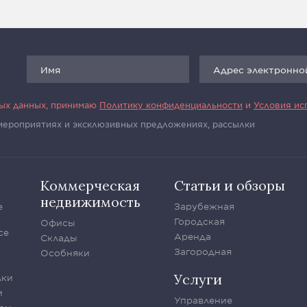
ных данных, принимаю
Политику конфиденциальности
и
Условия ис
 мероприятиях и эксклюзивных предложениях, рассылки
Коммерческая
Статьи и обзоры
недвижимость
е
Зарубежная
Городская
Офисы
се
Аренда
Склады
Загородная
Особняки
Услуги
лки
и
Управление