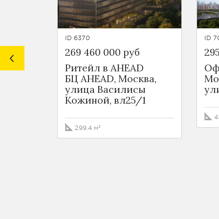
ID 6370
ID 7
269 460 000 руб
295
Ритейл в AHEAD
Оф
БЦ AHEAD, Москва,
Мо
улица Василисы
ул
Кожиной, вл25/1
4
299.4 м²