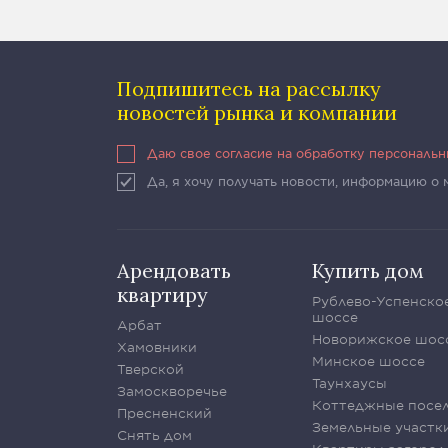
Подпишитесь на рассылку
новостей рынка и компании
Даю свое согласие на обработку персональ
Да, я хочу получать новости, информацию о
Арендовать
Купить дом
квартиру
Рублево-Успенско
шоссе
Арбат
Новорижское шос
Хамовники
Минское шоссе
Тверской
Таунхаусы
Замоскворечье
Коттеджные посе
Пресненский
Земельные участк
Снять дом