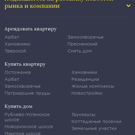
рынка и компании
Арендовать квартиру
Арбат
Замоскворечье
Хамовники
Пресненский
Тверской
Снять дом
Купить квартиру
Остоженка
Хамовники
Арбат
Резиденции
Замоскворечье
Жилые комплексы
Патриаршие пруды
Новостройки
Купить дом
Рублево-Успенское
Таунхаусы
шоссе
Коттеджные поселки
Новорижское шоссе
Земельные участки
Минское шоссе