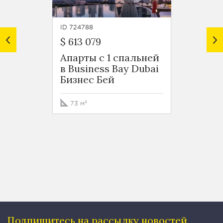
ID 724788
ID 7247
$ 613 079
$ 599 
Апарты с 1 спальней
Роско
в Business Bay Dubai
Busin
Бизнес Бей
Бизне
73 м²
76 м²
Подпишитесь на рассылку
новостей