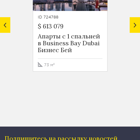
ID 724788
ID 7247
$ 613 079
$ 599 
Апарты с 1 спальней
Роско
в Business Bay Dubai
Busin
Бизнес Бей
Бизне
73 м²
76 м²
Подпишитесь на рассылку
новостей