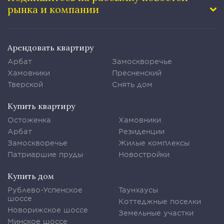
рынка и компании
Арендовать квартиру
Арбат
Замоскворечье
Хамовники
Пресненский
Тверской
Снять дом
Купить квартиру
Остоженка
Хамовники
Арбат
Резиденции
Замоскворечье
Жилые комплексы
Патриаршие пруды
Новостройки
Купить дом
Рублево-Успенское
Таунхаусы
шоссе
Коттеджные поселки
Новорижское шоссе
Земельные участки
Минское шоссе